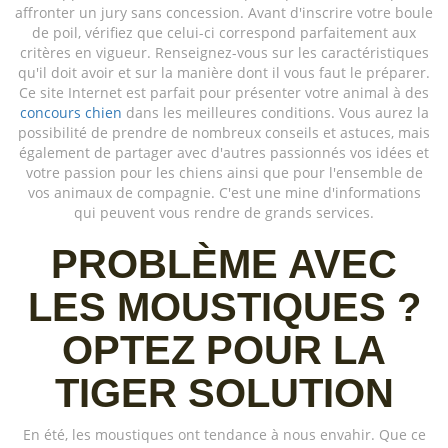
affronter un jury sans concession. Avant d'inscrire votre boule
de poil, vérifiez que celui-ci correspond parfaitement aux
critères en vigueur. Renseignez-vous sur les caractéristiques
qu'il doit avoir et sur la manière dont il vous faut le préparer.
Ce site Internet est parfait pour présenter votre animal à des
concours chien
dans les meilleures conditions. Vous aurez la
possibilité de prendre de nombreux conseils et astuces, mais
également de partager avec d'autres passionnés vos idées et
votre passion pour les chiens ainsi que pour l'ensemble de
vos animaux de compagnie. C'est une mine d'informations
qui peuvent vous rendre de grands services.
PROBLÈME AVEC
LES MOUSTIQUES ?
OPTEZ POUR LA
TIGER SOLUTION
En été, les moustiques ont tendance à nous envahir. Que ce