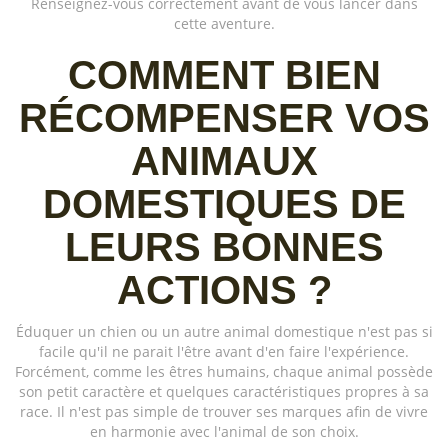
Renseignez-vous correctement avant de vous lancer dans
cette aventure.
COMMENT BIEN
RÉCOMPENSER VOS
ANIMAUX
DOMESTIQUES DE
LEURS BONNES
ACTIONS ?
Éduquer un chien ou un autre animal domestique n'est pas si
facile qu'il ne parait l'être avant d'en faire l'expérience.
Forcément, comme les êtres humains, chaque animal possède
son petit caractère et quelques caractéristiques propres à sa
race. Il n'est pas simple de trouver ses marques afin de vivre
en harmonie avec l'animal de son choix.