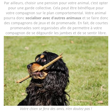
Par ailleurs, choisir une pension pour votre animal, c’est opter
pour une garde collective. Cela peut être bénéfique pour
votre compagnon sur le plan comportemental. Votre animal
pourra donc
socialiser avec d’autres animaux
et se faire donc
des compagnons de jeux et de promenade. En fait, de courtes
promenades sont organisées afin de permettre à votre
compagnon de se dégourdir les jambes et de se sentir libre.
Votre chien se fera des amis, n’en doutez pas !