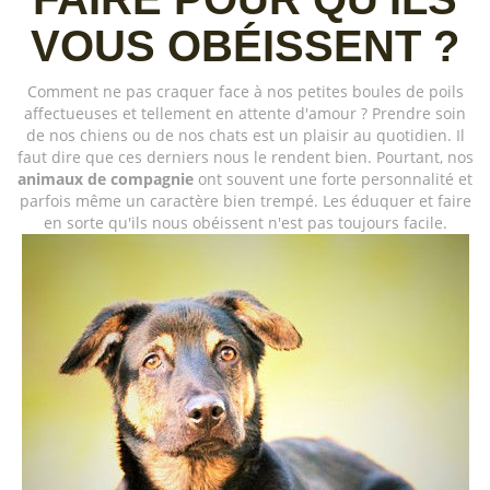
VOUS OBÉISSENT ?
Comment ne pas craquer face à nos petites boules de poils
affectueuses et tellement en attente d'amour ? Prendre soin
de nos chiens ou de nos chats est un plaisir au quotidien. Il
faut dire que ces derniers nous le rendent bien. Pourtant, nos
animaux de compagnie
ont souvent une forte personnalité et
parfois même un caractère bien trempé. Les éduquer et faire
en sorte qu'ils nous obéissent n'est pas toujours facile.