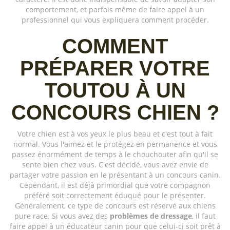
comportement, et parfois même de faire appel à un
professionnel qui vous expliquera comment procéder.
COMMENT
PRÉPARER VOTRE
TOUTOU À UN
CONCOURS CHIEN ?
Votre chien est à vos yeux le plus beau et c'est tout à fait
normal. Vous l'aimez et le protégez en permanence et vous
passez énormément de temps à le chouchouter afin qu'il se
sente bien chez vous. C'est décidé, vous avez envie de
partager votre passion en le présentant à un concours canin.
Cependant, il est déjà primordial que votre compagnon
préféré soit correctement éduqué pour le présenter.
Généralement, ce type de concours est réservé aux chiens
pure race. Si vous avez des
problèmes de dressage
, il faut
faire appel à un éducateur canin pour que celui-ci soit prêt à