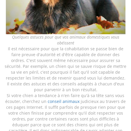
Quelques astuces pour que vos animaux domestiques vous
obéissent
Il est nécessaire pour que la cohabitation se passe bien de
faire preuve d'autorité et d'être capable de donner des
ordres. C'est souvent même nécessaire pour assurer sa
sécurité. Par exemple, un chien qui se sauve risque de mettre
sa vie en péril, c'est pourquoi il fait qu'il soit capable de
respecter les limites et de revenir quand vous lui demandez.
Il existe des astuces et des conseils adaptés à chacun d'eux
pour parvenir à un bon résultat.
Si votre chien a tendance à n'en faire qu'à sa tête sans vous
écouter, cherchez un
conseil animaux
judicieux au travers de
ces pages Internet. Il suffit parfois de presque rien pour que
votre chien finisse par comprendre qu'il doit respecter vos
ordres, par contre certaines races sont plus difficiles à
éduquer parce que ce sont des chiens qui ont plus de
caractère. Il est donc indispensable de savoir adapter son